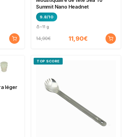
Summit Nano Headnet
9.8/10
~11 g
11,90€
14,90€
TOP SCORE
ra léger