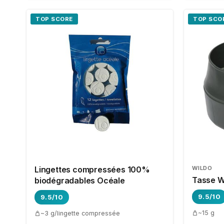
TOP SCORE
TOP SCO
Lingettes compressées 100%
WILDO
Tasse Wi
biodégradables Océale
9.5/10
9.5/10
~15 g
~3 g/lingette compressée