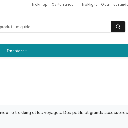
Trekmap - Carte rando
|
Treklight - Gear list rand
Dossiers
donnée, le trekking et les voyages. Des petits et grands accessoir