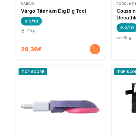
VARGO
FORCLAZ 
Vargo Titanium Dig Dig Tool
Coussin
Decathl
9.3/10
9.2/10
~28 g
~40 g
26,36€
TOP SCORE
TOP SCO