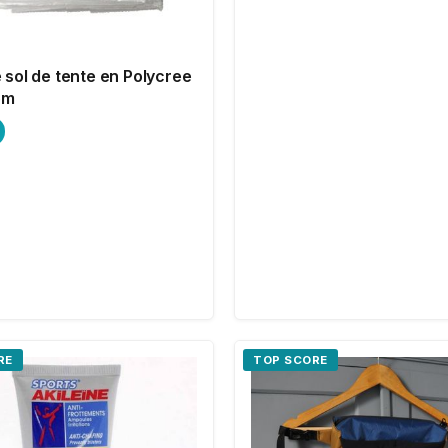
 sol de tente en Polycree
5m
RE
TOP SCORE