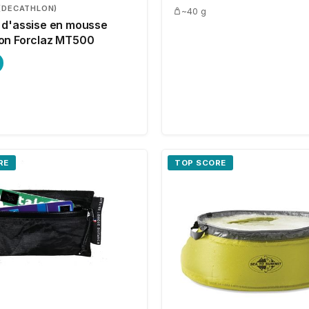
(DECATHLON)
~40 g
 d'assise en mousse
on Forclaz MT500
RE
TOP SCORE