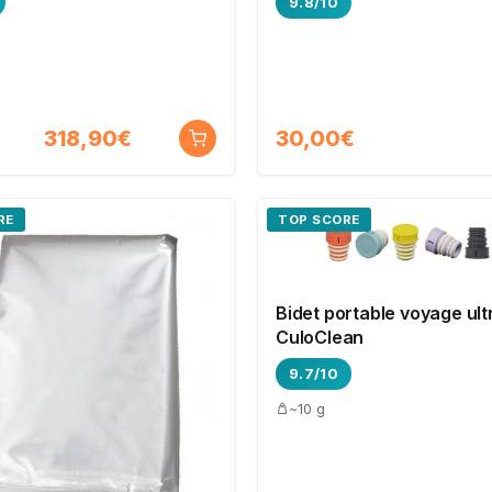
9.8/10
318,90€
30,00€
RE
TOP SCORE
Bidet portable voyage ult
CuloClean
9.7/10
~10 g