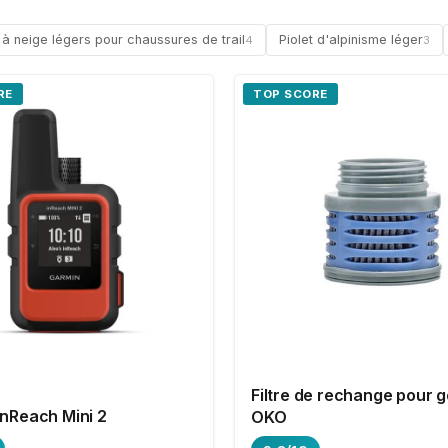
 neige légers pour chaussures de trail
Piolet d'alpinisme léger
4
3
RE
TOP SCORE
Filtre de rechange pour 
inReach Mini 2
OKO