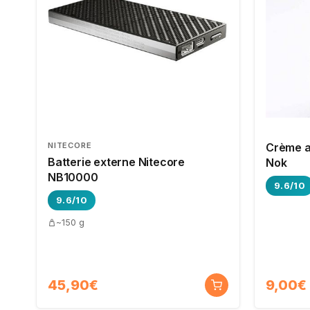
NITECORE
Crème a
Batterie externe Nitecore
Nok
NB10000
9.6/10
9.6/10
~150 g
45,90€
9,00€