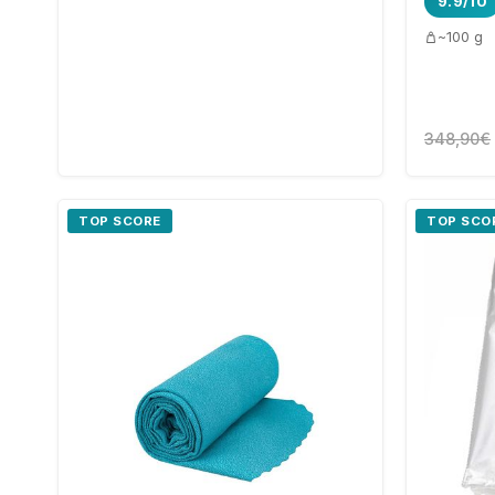
9.9/10
~100 g
348,90€
TOP SCORE
TOP SCO