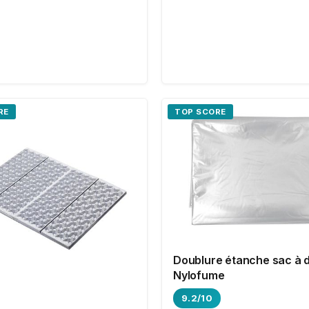
RE
TOP SCORE
Doublure étanche sac à 
Nylofume
9.2/10