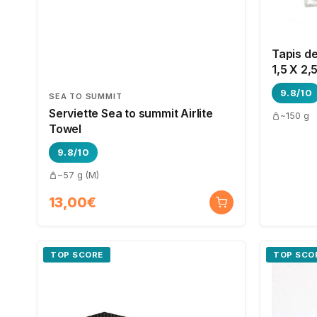
Tapis de
1,5 X 2,
9.8/10
SEA TO SUMMIT
Serviette Sea to summit Airlite
~150 g
Towel
9.8/10
~57 g (M)
13,00€
TOP SCORE
TOP SCO