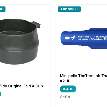
RE
TOP SCORE
Mini pelle TheTentLab T
#2 UL
ldo Original Fold A Cup
9.4/10
~11 g