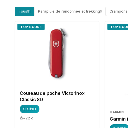
Tous
Parapluie de randonnée et trekking
Crampons à
51
5
TOP SCORE
TOP SCO
Couteau de poche Victorinox
Classic SD
9.9/10
GARMIN
~22 g
Garmin 