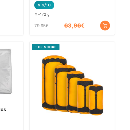
9.3/10
~172 g
63,96€
79,95€
TOP SCORE
dos