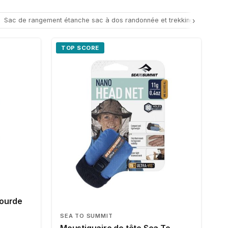
Sac de rangement étanche sac à dos randonnée et trekking
›
Recha
2
TOP SCORE
gourde
SEA TO SUMMIT
Moustiquaire de tête Sea To