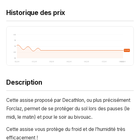
Historique des prix
8€
7€
7€
5.99
6€
5€
02/26
03/26
05/26
06/26
06/26
07/26
08/26
08/26
Description
Cette assise proposé par Decathlon, ou plus précisément
Forclaz, permet de se protéger du sol lors des pauses (le
midi, le matin) et pour le soir au bivouac.
Cette assise vous protège du froid et de l’humidité très
efficacement !