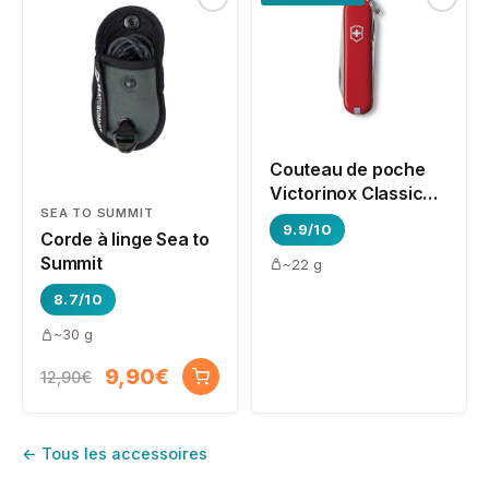
Couteau de poche
Victorinox Classic
SEA TO SUMMIT
SD
9.9/10
Corde à linge Sea to
Summit
~22 g
8.7/10
~30 g
9,90€
12,90€
← Tous les accessoires