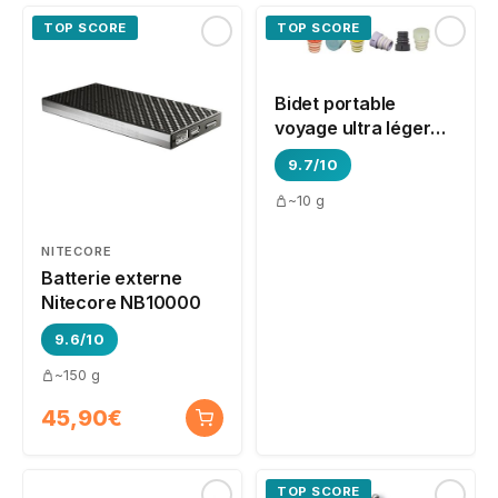
TOP SCORE
TOP SCORE
Bidet portable
voyage ultra léger
CuloClean
9.7/10
~10 g
NITECORE
Batterie externe
Nitecore NB10000
9.6/10
~150 g
45,90€
TOP SCORE