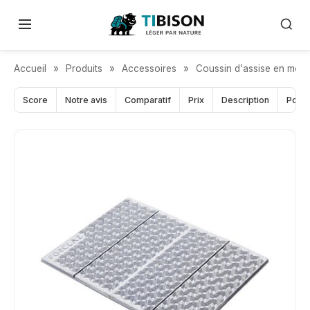
CONFORT LÉGER
Accueil
»
Produits
»
Accessoires
»
Coussin d'assise en mou
Score
Notre avis
Comparatif
Prix
Description
Pour 