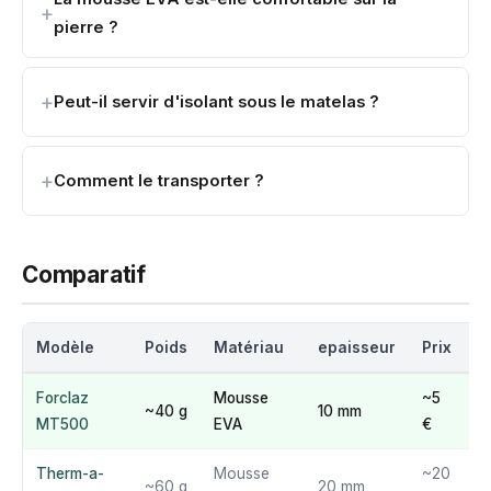
pierre ?
Peut-il servir d'isolant sous le matelas ?
Comment le transporter ?
Comparatif
Modèle
Poids
Matériau
epaisseur
Prix
N
Forclaz
Mousse
~5
~40 g
10 mm
MT500
EVA
€
Therm-a-
Mousse
~20
~60 g
20 mm