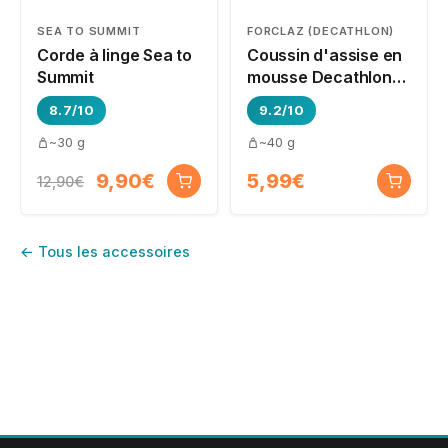
SEA TO SUMMIT
FORCLAZ (DECATHLON)
Corde à linge Sea to
Coussin d'assise en
Summit
mousse Decathlon
Forclaz MT500
8.7/10
9.2/10
~30 g
~40 g
9,90€
5,99€
12,90€
← Tous les accessoires