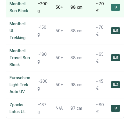
Montbell
~200
~70
50+
98 cm
9
Sun Block
g
€
Montbell
~150
~70
UL
50+
88 cm
8.5
g
€
Trekking
Montbell
~180
~65
Travel Sun
50+
88 cm
8.5
g
€
Block
Euroschirm
~300
~45
Light Trek
50+
98 cm
8.2
g
€
Auto UV
Zpacks
~187
~80
N/A
97 cm
8
Lotus UL
g
€