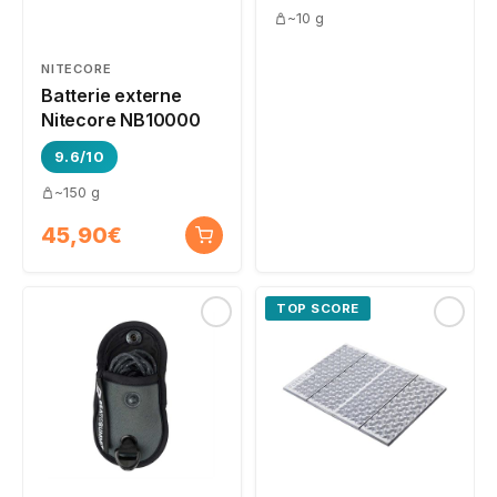
~10 g
NITECORE
Batterie externe
Nitecore NB10000
9.6/10
~150 g
45,90€
TOP SCORE