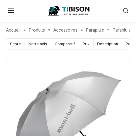
PROTECTION UV MAXIMALE
Accueil
»
Produits
»
Accessoires
»
Parapluie
»
Parapluie a
Score
Notre avis
Comparatif
Prix
Description
Pour 