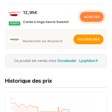
12,95€
ACHETER
Corde à linge Sea to Summit
VÉRIFIÉ
RECHERCHER
Rechercher sur Amazon.fr
Ce produit est vendu chez
Snowleader
·
Lyophilise.fr
Historique des prix
16€
14€
13€