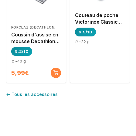
Couteau de poche
Victorinox Classic
FORCLAZ (DECATHLON)
SD
9.9/10
Coussin d'assise en
mousse Decathlon
~22 g
Forclaz MT500
9.2/10
~40 g
5,99€
← Tous les accessoires