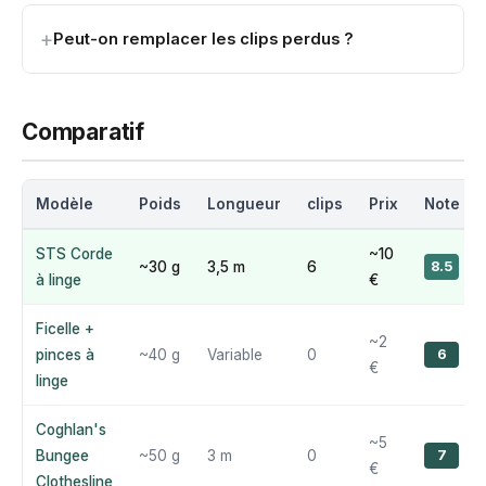
Peut-on remplacer les clips perdus ?
Comparatif
Modèle
Poids
Longueur
clips
Prix
Note
STS Corde
~10
~30 g
3,5 m
6
8.5
à linge
€
Ficelle +
~2
pinces à
~40 g
Variable
0
6
€
linge
Coghlan's
~5
Bungee
~50 g
3 m
0
7
€
Clothesline