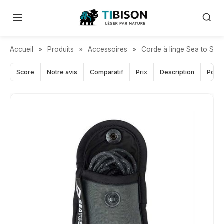
INDISPENSABLE TREK
Accueil
»
Produits
»
Accessoires
»
Corde à linge Sea to Sum
Score
Notre avis
Comparatif
Prix
Description
Pour 