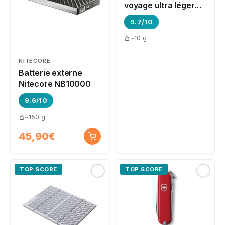
voyage ultra léger
CuloClean
9.7/10
~10 g
NITECORE
Batterie externe
Nitecore NB10000
9.6/10
~150 g
45,90€
TOP SCORE
TOP SCORE