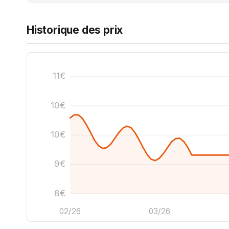
Historique des prix
11€
10€
10€
9€
8€
02/26
03/26