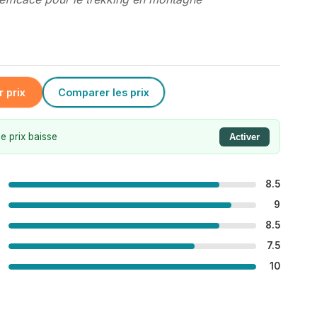
r prix
Comparer les prix
e prix baisse
Activer
8.5
9
8.5
7.5
10