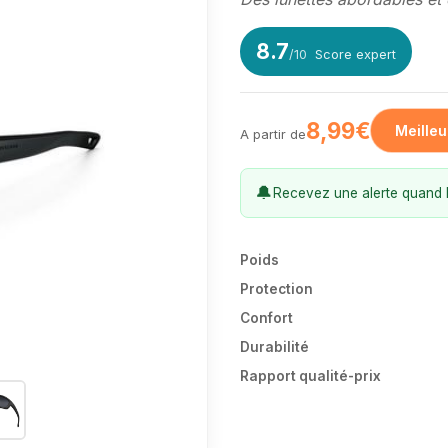
8.7
/10
Score expert
8,99€
Meilleu
A partir de
🔔
Recevez une alerte quand l
Poids
Protection
Confort
Durabilité
Rapport qualité-prix