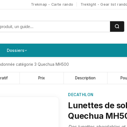
Trekmap - Carte rando
|
Treklight - Gear list rand
Dossiers
randonnée catégorie 3 Quechua MH500
atif
Prix
Description
Pou
DECATHLON
Lunettes de so
Quechua MH500 
Des lunettes abordables et 