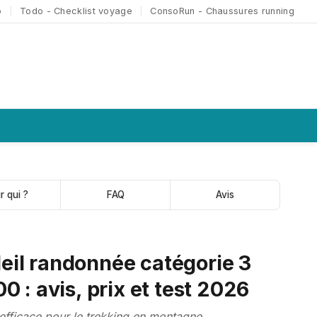
o
|
Todo - Checklist voyage
|
ConsoRun - Chaussures running
r qui ?
FAQ
Avis
leil randonnée catégorie 3
: avis, prix et test 2026
efficace pour le trekking en montagne