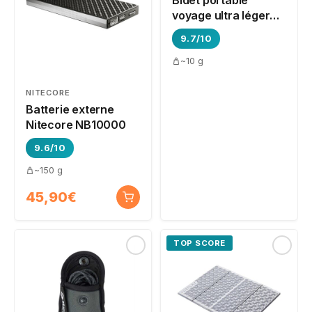
Bidet portable
voyage ultra léger
CuloClean
9.7/10
~10 g
NITECORE
Batterie externe
Nitecore NB10000
9.6/10
~150 g
45,90€
TOP SCORE