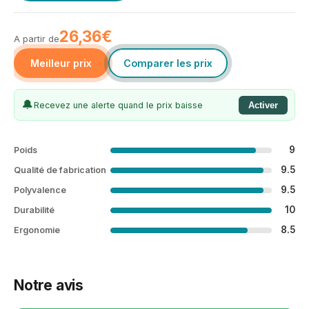
26,36€
A partir de
Meilleur prix
Comparer les prix
🔔
Recevez une alerte quand le prix baisse
Activer
9
Poids
9.5
Qualité de fabrication
9.5
Polyvalence
10
Durabilité
8.5
Ergonomie
Notre avis