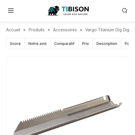
MULTIFONCTIONS
Accueil
»
Produits
»
Accessoires
»
Vargo Titanium Dig Dig T
Score
Notre avis
Comparatif
Prix
Description
Pour 