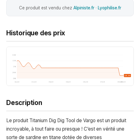
Ce produit est vendu chez
Alpiniste.fr
·
Lyophilise.fr
Historique des prix
36€
33€
31€
28€
26.36
25€
02/26
03/26
05/26
05/26
06/26
07/26
08/26
08/26
Description
Le produit Titanium Dig Dig Tool de Vargo est un produit
incroyable, à tout faire ou presque ! C’est en vérité une
sorte de sardine en titane dotée de diverses