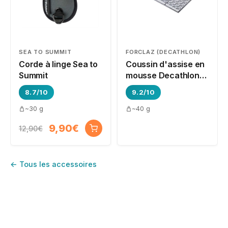
SEA TO SUMMIT
FORCLAZ (DECATHLON)
Corde à linge Sea to
Coussin d'assise en
Summit
mousse Decathlon
Forclaz MT500
8.7/10
9.2/10
~30 g
~40 g
9,90€
12,90€
← Tous les accessoires