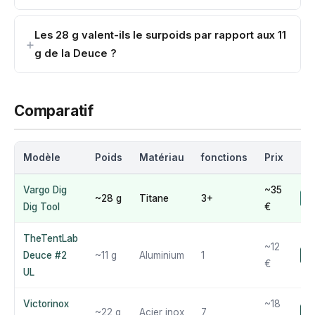
Les 28 g valent-ils le surpoids par rapport aux 11
g de la Deuce ?
Comparatif
Modèle
Poids
Matériau
fonctions
Prix
No
Vargo Dig
~35
~28 g
Titane
3+
9
Dig Tool
€
TheTentLab
~12
Deuce #2
~11 g
Aluminium
1
9.
€
UL
Victorinox
~18
~22 g
Acier inox
7
1