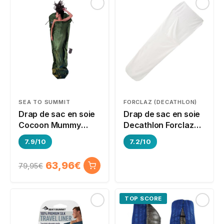
SEA TO SUMMIT
FORCLAZ (DECATHLON)
Drap de sac en soie
Drap de sac en soie
Cocoon Mummy
Decathlon Forclaz
Liner
MT500
7.9/10
7.2/10
63,96€
79,95€
TOP SCORE