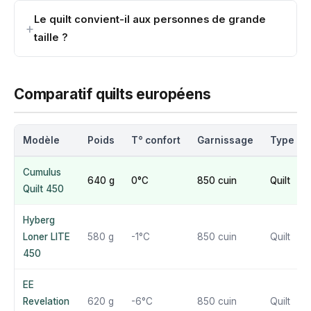
Le quilt convient-il aux personnes de grande
taille ?
Comparatif quilts européens
Modèle
Poids
T° confort
Garnissage
Type
Cumulus
640 g
0°C
850 cuin
Quilt
Quilt 450
Hyberg
Loner LITE
580 g
-1°C
850 cuin
Quilt
450
EE
Revelation
620 g
-6°C
850 cuin
Quilt