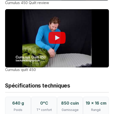
Cumulus 450 Quilt review
Cumulus quilt 450
Spécifications techniques
640 g
0°C
850 cuin
19 × 16 cm
Poids
T° confort
Garnissage
Rangé