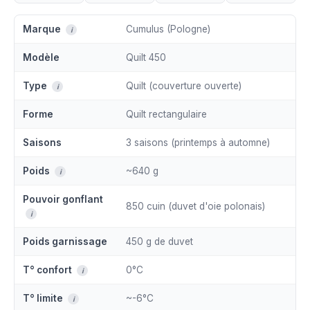
Marque
Cumulus (Pologne)
i
Modèle
Quilt 450
Type
Quilt (couverture ouverte)
i
Forme
Quilt rectangulaire
Saisons
3 saisons (printemps à automne)
Poids
~640 g
i
Pouvoir gonflant
850 cuin (duvet d'oie polonais)
i
Poids garnissage
450 g de duvet
T° confort
0°C
i
T° limite
~-6°C
i