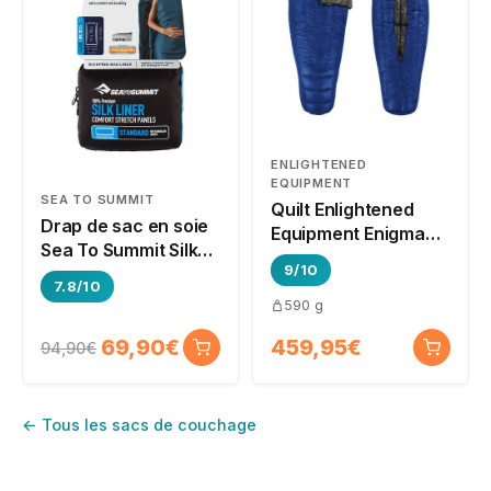
ENLIGHTENED
EQUIPMENT
SEA TO SUMMIT
Quilt Enlightened
Drap de sac en soie
Equipment Enigma
Sea To Summit Silk
20°F / -6°C
9/10
Travel Liner
7.8/10
590 g
69,90€
459,95€
94,90€
← Tous les sacs de couchage