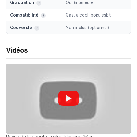
Graduation
Oui (intérieure)
i
Compatibilité
Gaz, alcool, bois, esbit
i
Couvercle
Non inclus (optionnel)
i
Vidéos
Revue de la popote Toaks Titanium 750ml