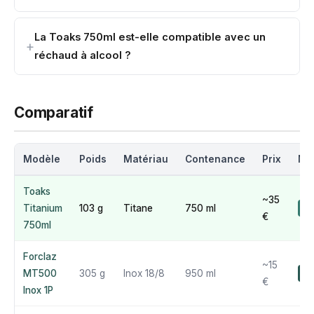
La Toaks 750ml est-elle compatible avec un
réchaud à alcool ?
Comparatif
Modèle
Poids
Matériau
Contenance
Prix
No
Toaks
~35
Titanium
103 g
Titane
750 ml
9.
€
750ml
Forclaz
~15
MT500
305 g
Inox 18/8
950 ml
7.
€
Inox 1P