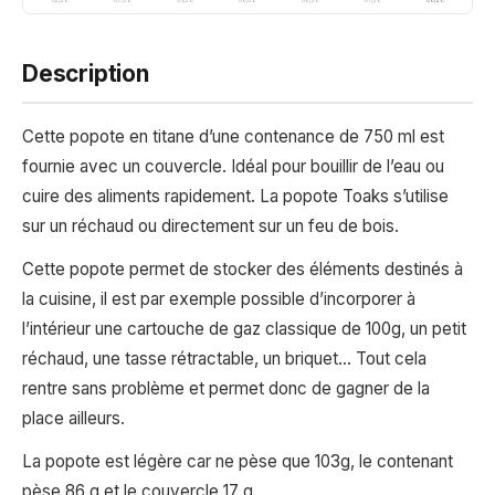
02/26
03/26
05/26
06/26
06/26
07/26
08/26
08/26
Description
Cette popote en titane d’une contenance de 750 ml est
fournie avec un couvercle. Idéal pour bouillir de l’eau ou
cuire des aliments rapidement. La popote Toaks s’utilise
sur un réchaud ou directement sur un feu de bois.
Cette popote permet de stocker des éléments destinés à
la cuisine, il est par exemple possible d’incorporer à
l’intérieur une cartouche de gaz classique de 100g, un petit
réchaud, une tasse rétractable, un briquet… Tout cela
rentre sans problème et permet donc de gagner de la
place ailleurs.
La popote est légère car ne pèse que 103g, le contenant
pèse 86 g et le couvercle 17 g.