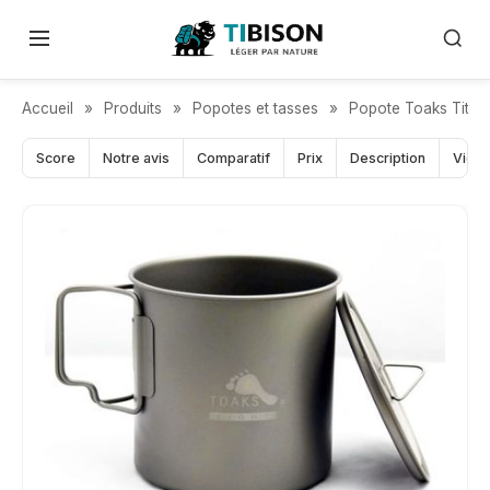
CHOIX DE LA RÉDACTION
Accueil
»
Produits
»
Popotes et tasses
»
Popote Toaks Titan
Score
Notre avis
Comparatif
Prix
Description
Vidé