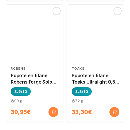
ROBENS
TOAKS
Popote en titane
Popote en titane
Robens Forge Solo
Toaks Ultralight 0,55
Pot UL 0,65L
L
8.5/10
8.8/10
99 g
72 g
39,95€
33,30€