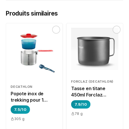
Produits similaires
FORCLAZ (DECATHLON)
DECATHLON
Tasse en titane
Popote inox de
450ml Forclaz
trekking pour 1
MT500
7.9/10
personne Forclaz
7.5/10
MT500
78 g
305 g