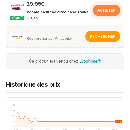
29,95€
ACHETER
Popote en titane avec anse Toaks
- 0,75 L
VÉRIFIÉ
RECHERCHER
Rechercher sur Amazon.fr
Ce produit est vendu chez
Lyophilise.fr
Historique des prix
36€
34€
32€
30€
29.95
28€